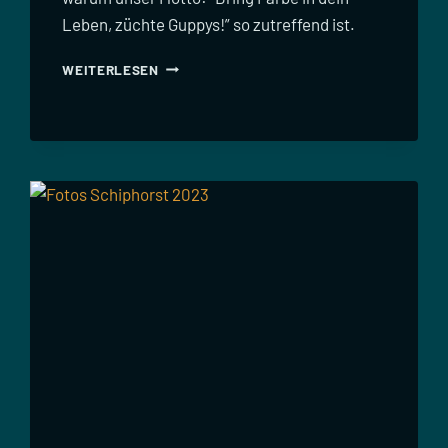
Leben, züchte Guppys!” so zutreffend ist.
GUPPY-
WEITERLESEN
FOTOS
ECKERSMÜHLEN
2024