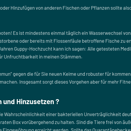
er Hinzufügen von anderen Fischen oder Pflanzen sollte also
oten! Es ist mindestens einmal täglich ein Wasserwechsel von 
rstorbene oder bereits mit Flossenfäule betroffene Fische zu e
ahren Guppy-Hochzucht kann ich sagen: Alle getesteten Medik
für Unfruchtbarkeit in meinen Stämmen.
immun” gegen die für Sie neuen Keime und robuster für kommen
hmachen. Insgesamt sorgt dieses Vorgehen aber für mehr Fit
n und Hinzusetzen ?
 Wahrscheinlichkeit einer bakteriellen Unverträglichkeit deutl
raten Box vorübergehend zu halten. Sind die Tiere frei von äu
Eingewöhnung erreicht werden. Sollte das Quarantänebecken ü