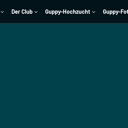
Der Club
Guppy-Hochzucht
Guppy-Fo