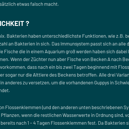
dsätzlich etwas falsch macht.
CHKEIT ?
mix. Bakterien haben unterschiedlichste Funktionen, wie z.B
nzahl an Bakterien in sich. Das Immunsystem passt sich an alle
 Die Fische die in einem Aquarium groß werden haben sich dab
men. Wenn der Züchter nun aber Fische von Becken A nach Be
 vorkommen, dass nach ein bis zwei Tagen beginnend mit Flos
 sogar nur die Alttiere des Beckens betroffen. Alle drei Varia
 ein anderes zu versetzen, um die vorhandenen Guppys in Sch
endet.
en von Flossenklemmen (und den anderen unten beschriebene
Pflanzen, wenn die restlichen Wasserwerte in Ordnung sind, vo
l bereits nach 1 – 4 Tagen Flossenklemmen fest. Da Bakterien s