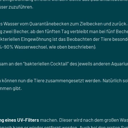
asser zuzuführen.
ds Wasser vom Quarantänebecken zum Zielbecken und zurück. 
 zwei Becher, ab den fünften Tag verbleibt man bei fünf Becher
kteriellen Eingewöhnung ist das Beobachten der Tiere besonder
0%-90% Wasserwechsel, wie oben beschrieben).
am an den “bakteriellen Cocktail” des jeweils anderen Aquari
können nun die Tiere zusammengesetzt werden. Natürlich sol
mmen gibt.
g eines UV-Filters
machen. Dieser wird nach dem großen Wa
 Danach kann er wieder entfernt werden. Auch bei den ersten 