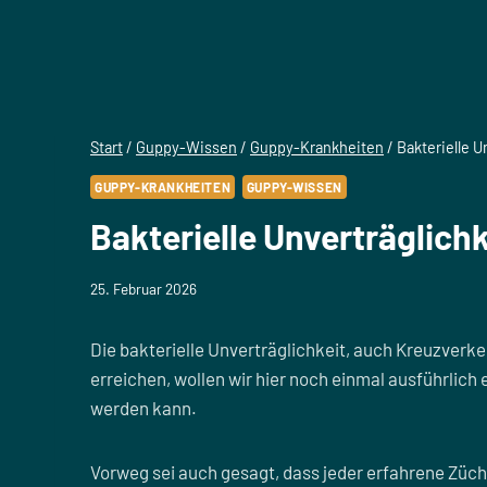
Start
/
Guppy-Wissen
/
Guppy-Krankheiten
/
Bakterielle U
GUPPY-KRANKHEITEN
GUPPY-WISSEN
Bakterielle Unverträglich
25. Februar 2026
Die bakterielle Unverträglichkeit, auch Kreuzverk
erreichen, wollen wir hier noch einmal ausführli
werden kann.
Vorweg sei auch gesagt, dass jeder erfahrene Zücht