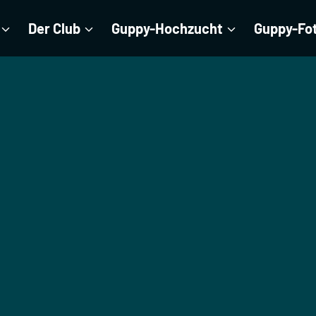
Der Club
Guppy-Hochzucht
Guppy-Fo