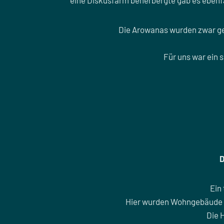
eine Diskusfarm beherbergte gab es ebenfa
Die Arowanas wurden zwar gef
Für uns war ein 
D
Ein
Hier wurden Wohngebäude u
Die 