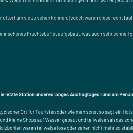
lls. Wegen der enormen Luftfeuchtigkeit dort, war es jedoch
üttert um sie zu sehen können, jedoch waren diese recht faul
sehr schönes Früchtebuffet aufgebaut, was auch sehr schnell 
ie letzte Station unseres langes Ausflugtages rund um Pena
 typischer Ort für Touristen oder wie man sonst so sagt ein Hots
nd kleine Shops auf Wasser gebaut und teilweise sah das scho
Holzbohlen waren teilweise lose oder sahen nicht mehr so stabil