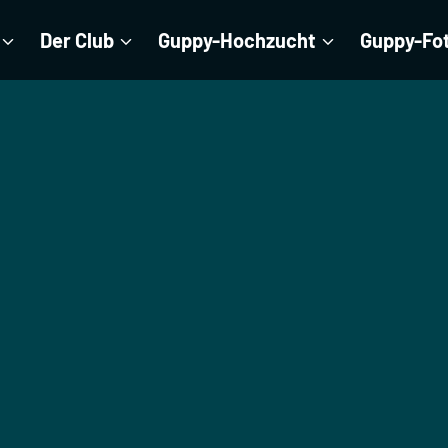
Der Club
Guppy-Hochzucht
Guppy-Fo