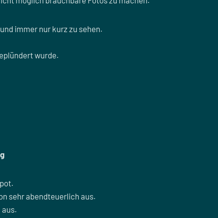
 nicht möglich brauchbare Fotos zu machen.
 und immer nur kurz zu sehen.
geplündert wurde.
ng
pot.
n sehr abendteuerlich aus.
 aus.