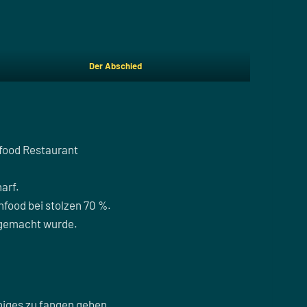
Der Abschied
ifood Restaurant
arf.
hfood bei stolzen 70 %.
h gemacht wurde.
niges zu fangen geben.