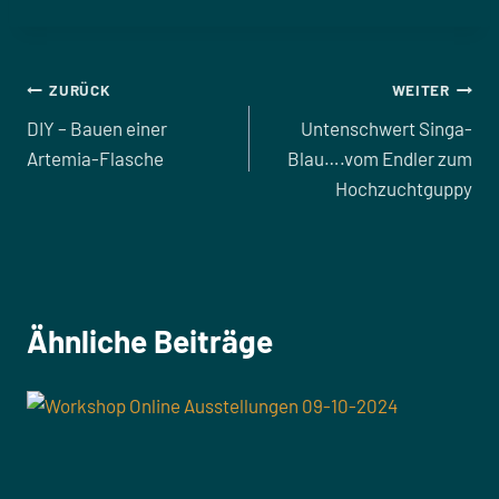
Beitragsnavigation
ZURÜCK
WEITER
DIY – Bauen einer
Untenschwert Singa-
Artemia-Flasche
Blau….vom Endler zum
Hochzuchtguppy
Ähnliche Beiträge